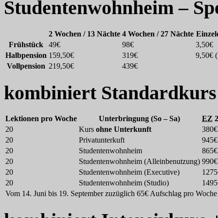
Studentenwohnheim – Spe
2 Wochen / 13 Nächte
4 Wochen / 27 Nächte
Einzel
Frühstück
49€
98€
3,50€
Halbpension
159,50€
319€
9,50€ 
Vollpension
219,50€
439€
kombiniert
Standardkurs
Lektionen pro Woche
Unterbringung (So – Sa)
EZ
2
20
Kurs
ohne Unterkunft
380€
20
Privatunterkuft
945€
20
Studentenwohnheim
865€
20
Studentenwohnheim (Alleinbenutzung)
990€
20
Studentenwohnheim (Executive)
1275
20
Studentenwohnheim (Studio)
1495
Vom 14. Juni bis 19. September zuzüglich 65€ Aufschlag pro Woche