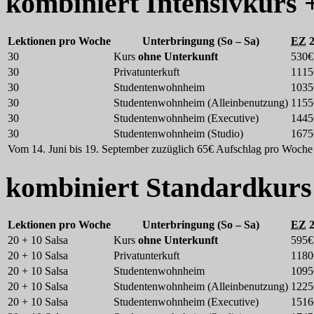
kombiniert
Intensivkurs 
Lektionen pro Woche
Unterbringung (So – Sa)
EZ
2
30
Kurs
ohne Unterkunft
530€
30
Privatunterkuft
1115
30
Studentenwohnheim
1035
30
Studentenwohnheim (Alleinbenutzung)
1155
30
Studentenwohnheim (Executive)
1445
30
Studentenwohnheim (Studio)
1675
Vom 14. Juni bis 19. September zuzüglich 65€ Aufschlag pro Woche
kombiniert
Standardkurs 
Lektionen pro Woche
Unterbringung (So – Sa)
EZ
2
20 + 10 Salsa
Kurs
ohne Unterkunft
595€
20 + 10 Salsa
Privatunterkuft
1180
20 + 10 Salsa
Studentenwohnheim
1095
20 + 10 Salsa
Studentenwohnheim (Alleinbenutzung)
1225
20 + 10 Salsa
Studentenwohnheim (Executive)
1516