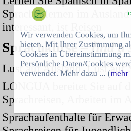
Lernen Sie Spanisch in Spa
Sprachenlernen im Ausland 
C
interessant, ist Reisen
Wir verwenden Cookies, um Ihn
bieten. Mit Ihrer Zustimmung a
Sprachkurse –
find a
Cookies in Übereinstimmung mit
Persönliche Daten/Cookies werd
Lust auf Ausland, Lust au
verwendet. Mehr dazu ... (
mehr 
LONGUA bereitet Sie auf da
Sprachreisen, Arbeiten im 
Sprachaufenthalte für Erwa
Sprachreisen für Jugendlich