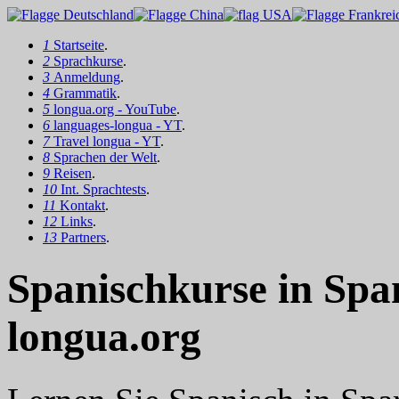
1
Startseite
.
2
Sprachkurse
.
3
Anmeldung
.
4
Grammatik
.
5
longua.org - YouTube
.
6
languages-longua - YT
.
7
Travel longua - YT
.
8
Sprachen der Welt
.
9
Reisen
.
10
Int. Sprachtests
.
11
Kontakt
.
12
Links
.
13
Partners
.
Spanischkurse in Spa
longua.org