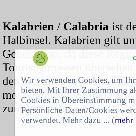
Kalabrien
/
Calabria
ist d
Halbinsel. Kalabrien gilt un
Geheimtipp, da diese Regi
C
Touristenmassen übersehen 
den ist Kalabrien sicher ein
Wir verwenden Cookies, um Ihn
bieten. Mit Ihrer Zustimmung a
menschenleere Strände und 
Cookies in Übereinstimmung mit
zum Verweilen ein.
Persönliche Daten/Cookies werd
verwendet. Mehr dazu ... (
mehr 