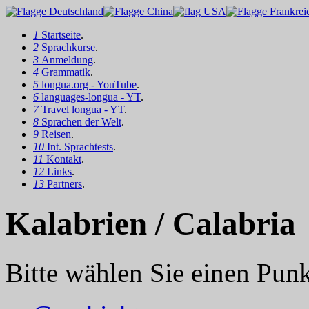
1
Startseite
.
2
Sprachkurse
.
3
Anmeldung
.
4
Grammatik
.
5
longua.org - YouTube
.
6
languages-longua - YT
.
7
Travel longua - YT
.
8
Sprachen der Welt
.
9
Reisen
.
10
Int. Sprachtests
.
11
Kontakt
.
12
Links
.
13
Partners
.
Kalabrien / Calabria
Bitte wählen Sie einen Punkt