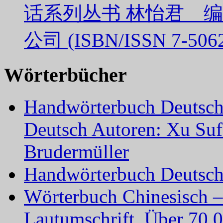
话系列丛书 林怡君 
公司 (ISBN/ISSN 7-5062
Wörterbücher
Handwörterbuch Deutsch 
Deutsch Autoren: Xu Su
Brudermüller
Handwörterbuch Deutsch-
Wörterbuch Chinesisch –
Lautumschrift. Über 70.