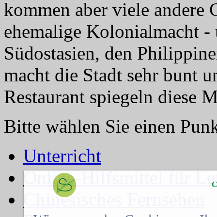
kommen aber viele andere G
ehemalige Kolonialmacht -
Südostasien, den Philippin
macht die Stadt sehr bunt u
Restaurant spiegeln diese 
Bitte wählen Sie einen Punkt
Unterricht
Online-Hilfsmittel für L
C
Chinesisches Fernsehen