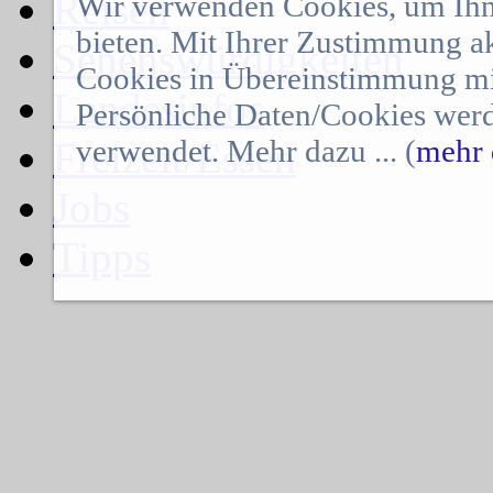
Reisen
Wir verwenden Cookies, um Ihn
bieten. Mit Ihrer Zustimmung a
Sehenswürdigkeiten
Cookies in Übereinstimmung mit
Landesinfos
Persönliche Daten/Cookies werd
verwendet. Mehr dazu ... (
mehr 
Freizeit/Essen
Jobs
Tipps