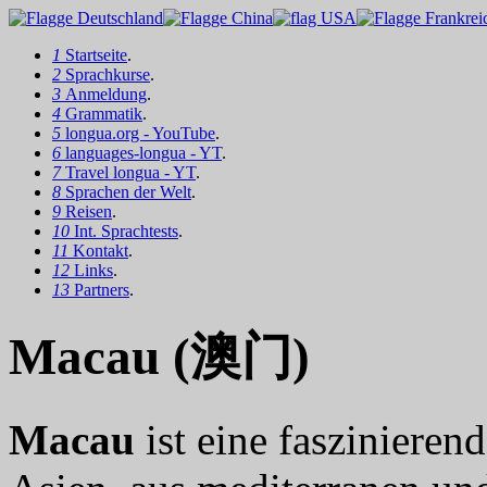
1
Startseite
.
2
Sprachkurse
.
3
Anmeldung
.
4
Grammatik
.
5
longua.org - YouTube
.
6
languages-longua - YT
.
7
Travel longua - YT
.
8
Sprachen der Welt
.
9
Reisen
.
10
Int. Sprachtests
.
11
Kontakt
.
12
Links
.
13
Partners
.
Macau (澳门)
Macau
ist eine fasziniere