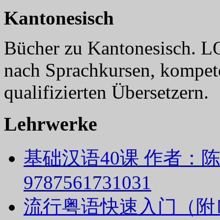
Kantonesisch
Bücher zu Kantonesisch. L
nach Sprachkursen, kompet
qualifizierten Übersetzern.
Lehrwerke
基础汉语40课 作者：陈绥
9787561731031
流行粤语快速入门（附