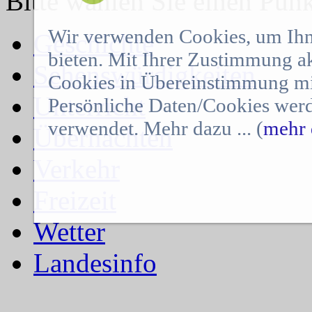
Bitte wählen Sie einen Punkt
Wir verwenden Cookies, um Ihn
Geschichte
bieten. Mit Ihrer Zustimmung a
Sehenswürdigkeiten
Cookies in Übereinstimmung mit
Unterricht
Persönliche Daten/Cookies werd
verwendet. Mehr dazu ... (
mehr 
Übernachten
Verkehr
Freizeit
Wetter
Landesinfo