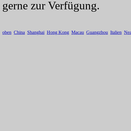
gerne zur Verfügung.
oben
China
Shanghai
Hong Kong
Macau
Guangzhou
Italien
Nea